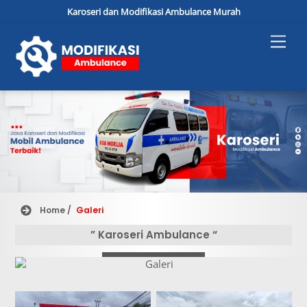
Karoseri dan Modifikasi Ambulance Murah
Skip
Men
to
content
Home /
Galeri
” Karoseri Ambulance “