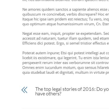
Ne amores quidem sanctos a sapiente alienos esse ar
quibuscum re concinebat, verbis discrepare? Hoc en
Itaque hic ipse iam pridem est reiectus; Tu vero, inq
quo optimum atque humanissimum virum, Cn. Etenim
Negat esse eam, inquit, propter se expetendam. Sed 
accessit ad naturam, tuetur illam quidem, sed etia
Efficiens dici potest. Ergo, si semel tristior effectus 
Poterat autem inpune; Etsi qui potest intellegi au
licebit iis existimare, qui legerint. Tu enim ista len
perspexerit rerum inter eas verborumne sit controve
Omnes enim iucundum motum, quo sensus hilaretur. 
quia studebat laudi et dignitati, multum in virtute 
The top legal stories of 2016: Do y
have others?