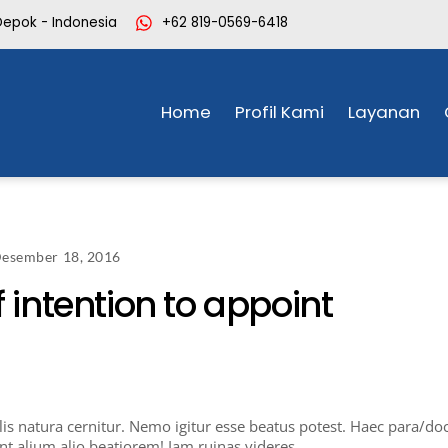
Depok - Indonesia
+62 819-0569-6418
Home
Profil Kami
Layanan
esember 18, 2016
f intention to appoint
culis natura cernitur. Nemo igitur esse beatus potest. Haec para/do
nt alium alio beatiorem! Iam ruinas videres.