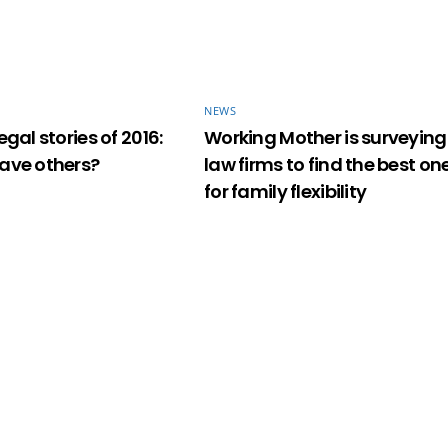
NEWS
egal stories of 2016:
Working Mother is surveying
ave others?
law firms to find the best on
for family flexibility