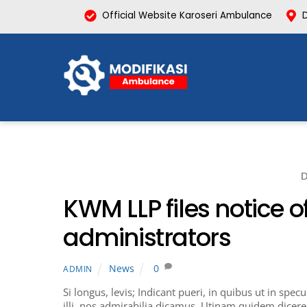
Skip
Official Website Karoseri Ambulance
to
content
D
KWM LLP files notice o
administrators
News
0
ADMIN
Si longus, levis; Indicant pueri, in quibus ut in spe
illi, nos admirabilia dicamus. Utinam quidem dicere