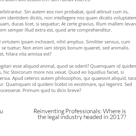
bitrantur. Sin autem eos non probabat, quid attinuit cum iis,
im identidem dicitis, non intellegere nos quam dicatis voluptate
uam, ducas licet, si sequetur; At certe gravius. Illum mallem levar
 semper illud extra est, quod arte comprehenditur.
virtutem ipsam inchoavit, nihil amplius. Similiter sensus, cum
m se tuetur; Non enim iam stirpis bonum quaeret, sed animalis.
est, hilara vita amissa est?
t cogitari esse aliquod animal, quod se oderit? Quamquam id quide
ius, hic Stoicorum more nos vexat. Quod eo liquidius faciet, si
rsia. Apud ceteros autem philosophos, qui quaesivit aliquid, tace
Quamquam id quidem licebit iis existimare, qui legerint. Sed
processerat. Primum quid tu dicis breve?
ou
Reinventing Professionals: Where is
the legal industry headed in 2017?